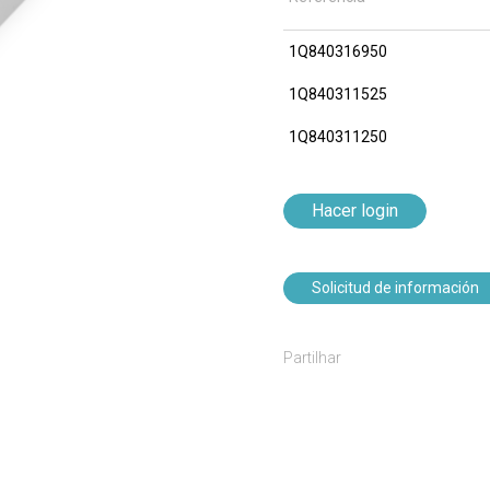
1Q840316950
1Q840311525
1Q840311250
Hacer login
Solicitud de información
Partilhar