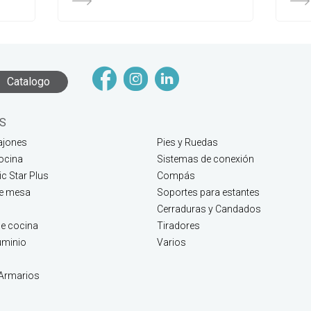
Catalogo
S
ajones
Pies y Ruedas
ocina
Sistemas de conexión
c Star Plus
Compás
de mesa
Soportes para estantes
Cerraduras y Candados
e cocina
Tiradores
luminio
Varios
 Armarios