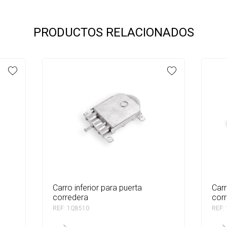
PRODUCTOS RELACIONADOS
carro inferior para puerta
carril inferior para puerta
corredera
cor
REF: 1Q8510
REF: