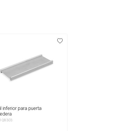
redera
 1Q8303