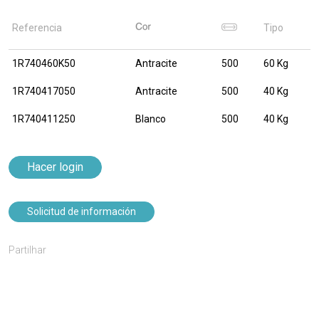
Referencia
Tipo
1R740460K50
Antracite
500
60 Kg
1R740417050
Antracite
500
40 Kg
1R740411250
Blanco
500
40 Kg
Hacer login
Solicitud de información
Partilhar