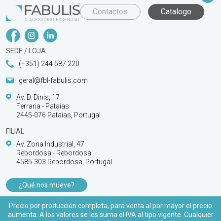
Contactos
Catalogo
SEDE / LOJA
(+351) 244 587 220
geral@fbl-fabulis.com
Av. D. Dinis, 17
Ferraria - Pataias
2445-076 Pataias, Portugal
FILIAL
Av. Zona Industrial, 47
Rebordosa - Rebordosa
4585-303 Rebordosa, Portugal
¿Qué nos mueve?
PRODUCTOS
Precio por producción completa, para venta al por mayor el precio
aumenta. A los valores se les suma el IVA al tipo vigente. Cualquier